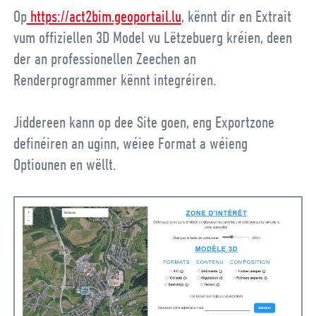
Op
https://act2bim.geoportail.lu
, kënnt dir en Extrait
vum offiziellen 3D Model vu Lëtzebuerg kréien, deen
der an professionellen Zeechen an
Renderprogrammer kënnt integréiren.
Jiddereen kann op dee Site goen, eng Exportzone
definéiren an uginn, wéiee Format a wéieng
Optiounen en wëllt.