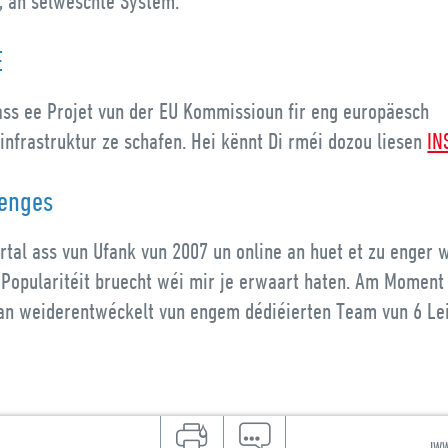
n, an selweschte System.
E
ass ee Projet vun der EU Kommissioun fir eng europäesch
infrastruktur ze schafen. Hei kënnt Di rméi dozou liesen
IN
enges
rtal ass vun Ufank vun 2007 un online an huet et zu enger 
 Popularitéit bruecht wéi mir je erwaart haten. Am Moment 
 an weiderentwéckelt vun engem dédiéierten Team vun 6 Lei
IWW