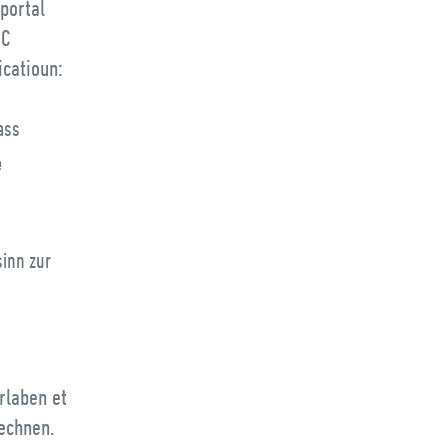
portal
GC
catioun:
ass
e
sinn zur
rlaben et
echnen.