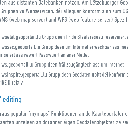
ten aus distanten Datebanken notzen. Am Lëtzebuerger Geo
4 Gruppen vu Webservicen, déi alleguer konform sinn zum O
MS (web map server) and WFS (web feature server) Spezifi
 wsetat.geoportail.lu Grupp deen fir de Staatsréseau réservéiert 
 wssec.geoportail.lu Grupp deen um Internet erreechbar ass me
riséiert ass iwwert Passwuert an aner Mëttel
 ws.geoportail.lu Grupp deen fräi zougänglech ass um Internet
 wsinspire.geoportail.lu Grupp deen Geodaten ubitt déi konform 
IRE Direktiv
 editing
raus populär "mymaps" Funktiounen an de Kaarteportaler e
 Kaarten unzeleen an doranner éigen Geodatenobjekter ze ze