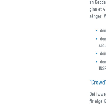
an Geoda
ginn et 
sénger W
den
den
sécu
den
den
INSP
"Crowd"
Déi iwwe
fir éige