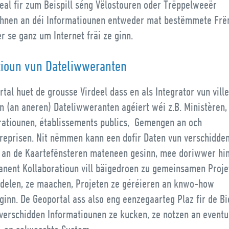
deal fir zum Beispill séng Vëlostouren oder Trëppelweeër
hnen an déi Informatiounen entweder mat bestëmmete Frë
r se ganz um Internet fräi ze ginn.
tioun vun Dateliwweranten
tal huet de grousse Virdeel dass en als Integrator vun vill
n (an aneren) Dateliwweranten agéiert wéi z.B. Ministèren,
ratiounen, établissements publics, Gemengen an och
treprisen. Nit nëmmen kann een dofir Daten vun verschidd
 an de Kaartefënsteren mateneen gesinn, mee doriwwer hi
anent Kollaboratioun vill bäigedroen zu gemeinsamen Projet
 delen, ze maachen, Projeten ze géréieren an knwo-how
inn. De Geoportal ass also eng eenzegaarteg Plaz fir de Bi
 verschidden Informatiounen ze kucken, ze notzen an eventu