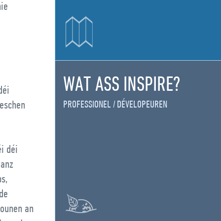
hie
WAT ASS INSPIRE?
déi
heschen
PROFESSIONEL
DÉVELOPEUREN
i déi
ganz
ps,
 de
iounen an