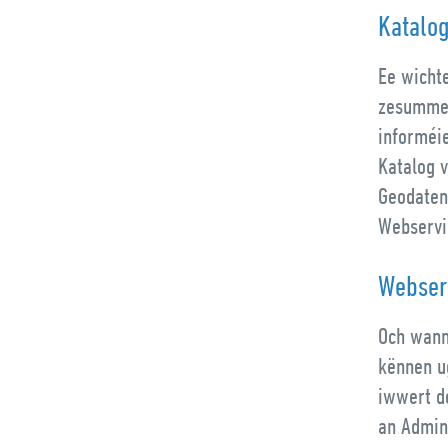
Katalo
Ee wicht
zesummen
informéi
Katalog 
Geodaten,
Webservi
Webser
Och wann
kënnen u
iwwert d
an Admin