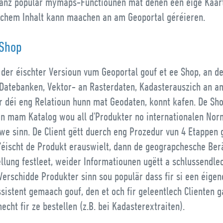
ganz populär mymaps-Functiounen mat denen een éige Kaar
echem Inhalt kann maachen an am Geoportal géréieren.
 Shop
 der éischter Versioun vum Geoportal gouf et ee Shop, an 
 Datebanken, Vektor- an Rasterdaten, Kadasterauszich an a
r déi eng Relatioun hunn mat Geodaten, konnt kafen. De Sh
 mam Katalog wou all d'Produkter no internationalen No
we sinn. De Client gëtt duerch eng Prozedur vun 4 Etappen 
d'éischt de Produkt erauswielt, dann de geograpchesche Ber
llung festleet, weider Informatiounen ugëtt a schlussendle
 Verschidde Produkter sinn sou populär dass fir si een éige
sistent gemaach gouf, den et och fir geleentlech Clienten 
echt fir ze bestellen (z.B. bei Kadasterextraiten).