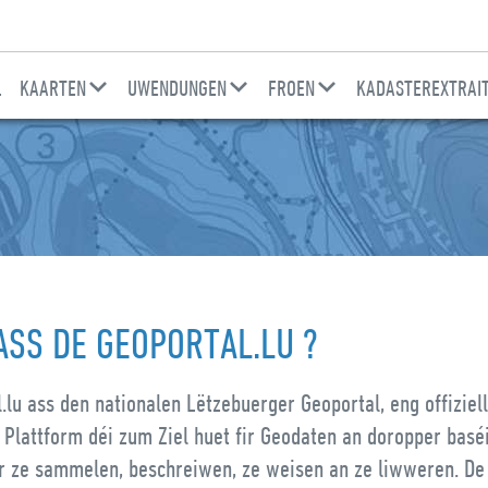
L
KAARTEN
UWENDUNGEN
FROEN
KADASTEREXTRAI
ASS DE GEOPORTAL.LU ?
.lu ass den nationalen Lëtzebuerger Geoportal, eng offiziel
 Plattform déi zum Ziel huet fir Geodaten an doropper basé
r ze sammelen, beschreiwen, ze weisen an ze liwweren. De