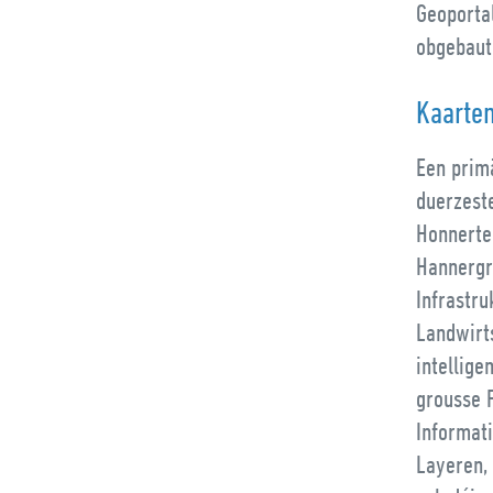
Geoporta
obgebaut 
Kaarte
Een primä
duerzeste
Honnerte
Hannergr
Infrastr
Landwirts
intellige
grousse F
Informat
Layeren,