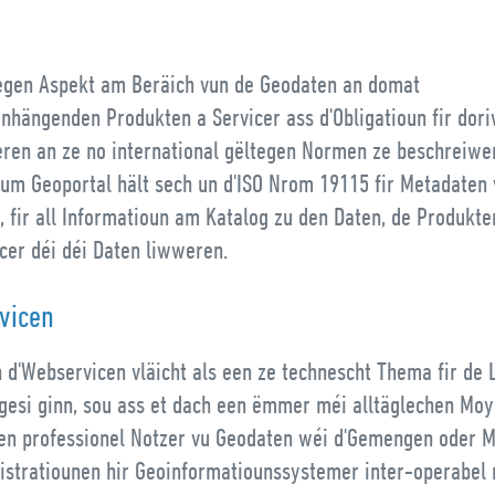
g
egen Aspekt am Beräich vun de Geodaten an domat
hängenden Produkten a Servicer ass d'Obligatioun fir dor
eren an ze no international gëltegen Normen ze beschreiwe
vum Geoportal hält sech un d'ISO Nrom 19115 fir Metadaten
 fir all Informatioun am Katalog zu den Daten, de Produkte
cer déi déi Daten liwweren.
vicen
 d'Webservicen vläicht als een ze technescht Thema fir de 
gesi ginn, sou ass et dach een ëmmer méi alltäglechen Mo
en professionel Notzer vu Geodaten wéi d'Gemengen oder M
istratiounen hir Geoinformatiounssystemer inter-operabel