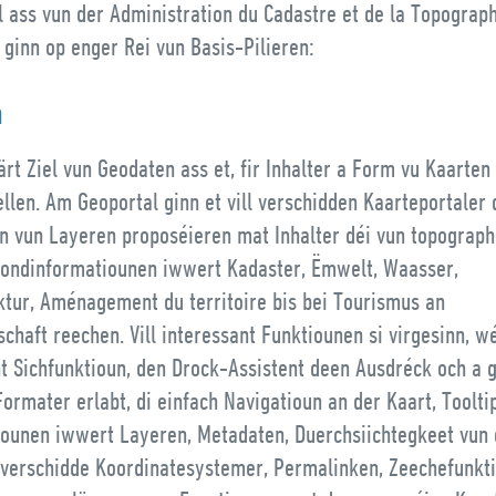
l ass vun der Administration du Cadastre et de la Topograp
ginn op enger Rei vun Basis-Pilieren:
n
rt Ziel vun Geodaten ass et, fir Inhalter a Form vu Kaarten
llen. Am Geoportal ginn et vill verschidden Kaarteportaler 
n vun Layeren proposéieren mat Inhalter déi vun topograp
ondinformatiounen iwwert Kadaster, Ëmwelt, Waasser,
uktur, Aménagement du territoire bis bei Tourismus an
chaft reechen. Vill interessant Funktiounen si virgesinn, wé
nt Sichfunktioun, den Drock-Assistent deen Ausdréck och a 
ormater erlabt, di einfach Navigatioun an der Kaart, Toolti
iounen iwwert Layeren, Metadaten, Duerchsiichtegkeet vun
 verschidde Koordinatesystemer, Permalinken, Zeechefunkt