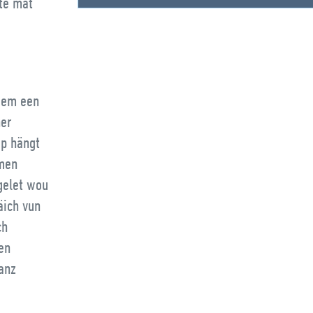
te mat
deem een
ner
op hängt
rmen
gelet wou
äich vun
ch
nen
ganz