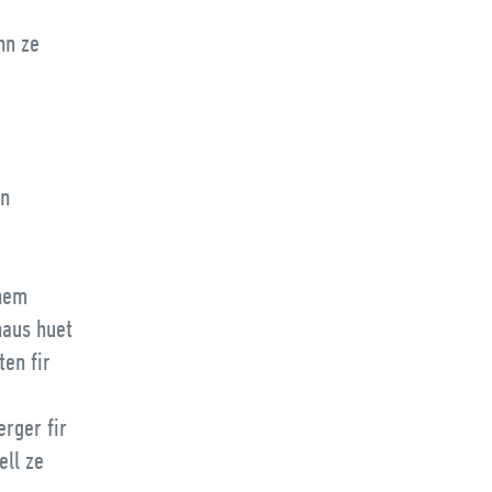
nn ze
en
enem
naus huet
en fir
erger fir
ell ze