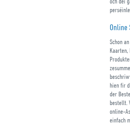
och déi 
perséinl
Online
Schon an
Kaarten,
Produkte
zesummen
beschriw
hien fir 
der Beste
bestellt.
online-As
einfach m