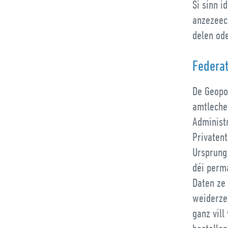
Si sinn i
anzezeec
delen ode
Federa
De Geopor
amtleche
Administ
Privaten
Ursprung
déi perm
Daten ze
weiderzeg
ganz vill