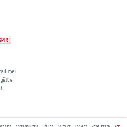
SPIRE
wäit méi
gëtt e
t.
ERT EIS
ACCESSIBILITÉIT
HËLLEF
KONTAKT
LEGALES
NEWSLETTER
ACT