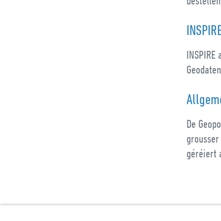
bestelle
INSPIR
INSPIRE 
Geodaten
Allgem
De Geopo
grousser
géréiert