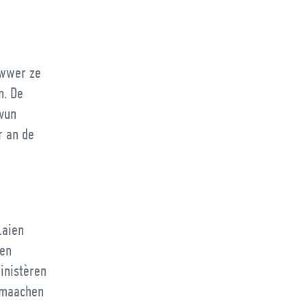
iwwer ze
n. De
 vun
r an de
Laien
yen
inistèren
 maachen