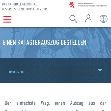
DAS NATIONALE GEOPORTAL
DES GROSSHERZOGTUMS LUXEMBURG
Mein Konto
Menu
Suche
Sprac
Zur Hauptnavigation gehen
Zum Inhalt gehen
EINEN KATASTERAUSZUG BESTELLEN
UNTERMENÜ
Der einfachste Weg, einen Auszug aus der