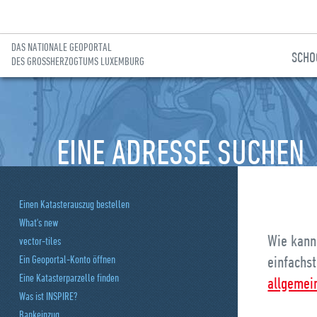
DAS NATIONALE GEOPORTAL
SCHO
DES GROSSHERZOGTUMS LUXEMBURG
Zur Hauptnavigation gehen
Zum Inhalt gehen
EINE ADRESSE SUCHEN
Einen Katasterauszug bestellen
What's new
Wie kann
vector-tiles
einfachs
Ein Geoportal-Konto öffnen
Eine Katasterparzelle finden
allgemei
Was ist INSPIRE?
Bankeinzug