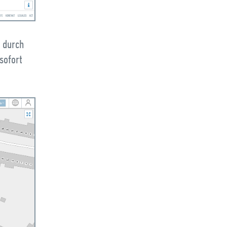
e durch
sofort