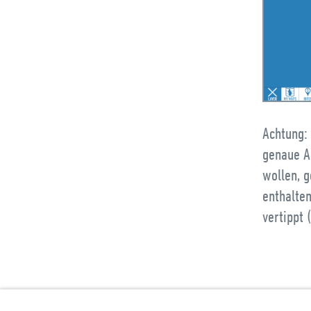
Achtung:
genaue A
wollen, g
enthalte
vertippt 