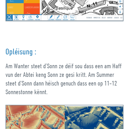
Opléisung :
Am Wanter steet d’Sonn ze déif sou dass een am Haff
vun der Abtei keng Sonn ze gesi kritt. Am Summer
steet d’Sonn dann héisch genuch dass een op 11-12
Sonnestonne kënnt.