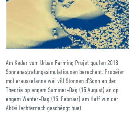
Am Kader vum Urban Farming Projet goufen 2018
Sonnenastralungssimulatiounen berechent. Probéier
mol erauszefanne wéi vill Stonnen d’Sonn an der
Theorie op engem Summer-Dag (15.August) an op
engem Wanter-Dag (15. Februar) am Haff vun der
Abtei Iechternach geschéngt huet.