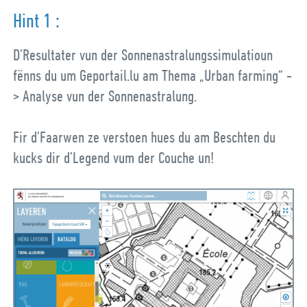
Hint 1 :
D’Resultater vun der Sonnenastralungssimulatioun
fënns du um Geportail.lu am Thema „Urban farming“ -
> Analyse vun der Sonnenastralung.
Fir d’Faarwen ze verstoen hues du am Beschten du
kucks dir d’Legend vum der Couche un!