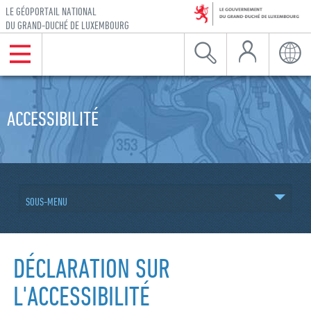
LE GÉOPORTAIL NATIONAL
DU GRAND-DUCHÉ DE LUXEMBOURG
Mon Compte
Menu
Recherche
Langu
Aller à la navigation
Aller au contenu
ACCESSIBILITÉ
SOUS-MENU
DÉCLARATION SUR
L'ACCESSIBILITÉ