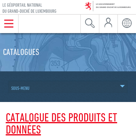
LE GÉOPORTAIL NATIONAL
DU GRAND-DUCHÉ DE LUXEMBOURG
Mon Compte
Menu
Recherche
Langu
Aller à la navigation
Aller au contenu
CATALOGUES
SOUS-MENU
CATALOGUE DES PRODUITS ET
DONNÉES